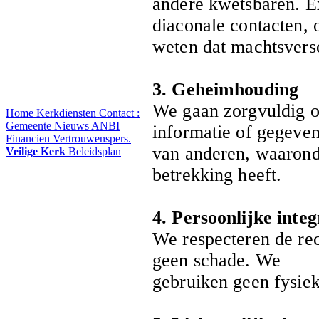
andere kwetsbaren. Ex
diaconale contacten,
weten dat machtsversc
3. Geheimhouding
We gaan zorgvuldig o
Home
Kerkdiensten
Contact :
Gemeente Nieuws
ANBI
informatie of gegeve
Financien
Vertrouwenspers.
van anderen, waarond
Veilige Kerk
Beleidsplan
betrekking heeft.
4. Persoonlijke integ
We respecteren de re
geen schade. We
gebruiken geen fysie